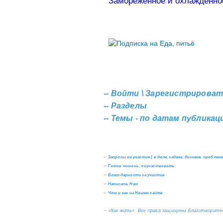
Заморёженное и охлаждённо
Страницы
--
Войти \ Зарегистрироват
--
Разделы
--
Темы - по датам публикаци
--
Запросы на участие ( в деле, задаче, бизнесе, проблеме
--
Готов помочь, поучаствовать
--
Благодарности за участие
--
Написать Нам
--
Что и как на Нашем сайте
--
«Как жить». Все права защищены.
Благотворител