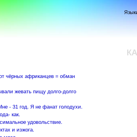
Перейти к
основному
Язык
содержанию
К
от чёрных африканцев = обман
ывали жевать пищу долго-долго
 Мне - 31 год. Я не фанат голодухи.
да- как.
ксимальное удовольствие.
ктах и изжога.