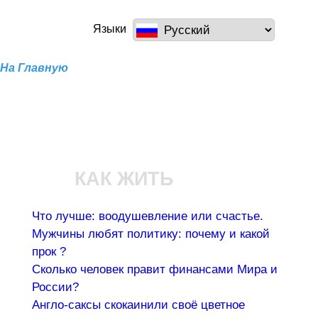
Перейти к
основному
a100z.com
Языки
содержанию
На Главную
КАК ЖИТЬ
Что лучше: воодушевление или счастье.
Мужчины любят политику: почему и какой
прок ?
Сколько человек правит финансами Мира и
России?
Англо-саксы скокаинили своё цветное