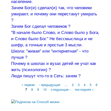
население.
Зачем Бог(и) сделал(и) так, что человеки
умирают, и почему они перестанут умирать
?
Зачем Бог сделал человеков ?
"В начале было Слово, и Слово было у Бога,
и Слово было Бог." Не бессмыслица и не
шифр, а точные и простые 3 мысли.
Школа: "живая" или "интернетная" - что
лучше ?
Почему в школах и вузах детей не учат как
жить (психологии) ?
Люди пишут что-то в Сеть: зачем ?
« первая
‹ предыдущая
…
2
3
4
5
6
Страницы
7
8
9
10
следующая ›
последняя »