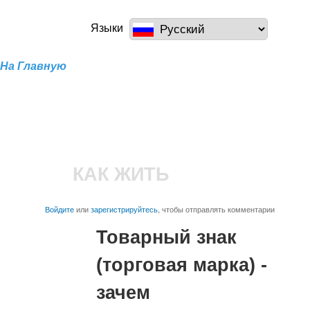
Перейти к
основному
a100z.com
Языки
содержанию
На Главную
КАК ЖИТЬ
Войдите
или
зарегистрируйтесь
, чтобы отправлять комментарии
Товарный знак
(торговая марка) -
зачем