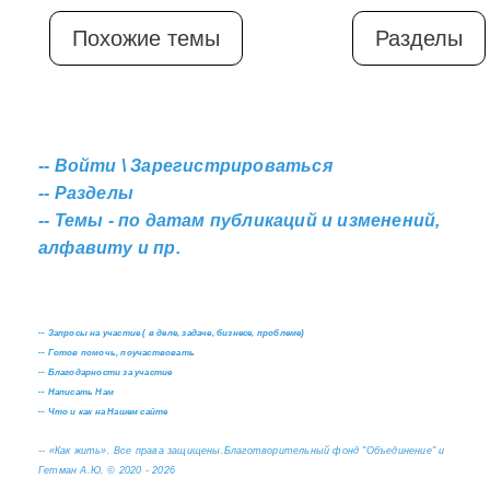
Похожие темы
Разделы
--
Войти \ Зарегистрироваться
--
Разделы
--
Темы - по датам публикаций и изменений,
алфавиту и пр.
--
Запросы на участие ( в деле, задаче, бизнесе, проблеме)
--
Готов помочь, поучаствовать
--
Благодарности за участие
--
Написать Нам
--
Что и как на Нашем сайте
--
«Как жить». Все права защищены.
Благотворительный фонд "Объединение" и
Гетман А.Ю. © 2020 - 2026