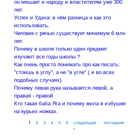
он мешает и народу и властителям уже 300
лет.
Успех и Удача: в чём разница и как это
использовать.
Человек с речью существует минимум 6 млн
лет.
Почему в школе только один предмет
изучают все годы школы ?
Как очень просто понимать про как писать:
"стоишь в углу", а не "в угле" ( и во всех
подобных случаях).
Почему левая рука называется левой, а
правая - правой
Кто такая баба Яга и почему жила в избушке
на курьих ножках.
1
2
3
4
5
6
следующая ›
последняя
Страницы
»