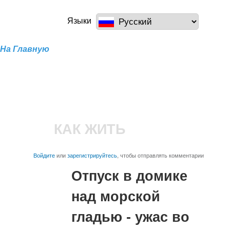
Перейти к
основному
a100z.com
Языки
содержанию
На Главную
КАК ЖИТЬ
Войдите
или
зарегистрируйтесь
, чтобы отправлять комментарии
Отпуск в домике
над морской
гладью - ужас во