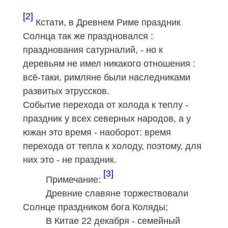
[2]
Кстати, в Древнем Риме праздник
Солнца так же праздновался :
празднования сатурналий, - но к
деревьям не имел никакого отношения :
всё-таки, римляне были наследниками
развитых этруссков.
Событие перехода от холода к теплу -
праздник у всех северных народов, а у
южан это время - наоборот: время
перехода от тепла к холоду, поэтому, для
них это - не праздник.
[3]
Примечание:
Древние славяне торжествовали
Солнце праздником бога Коляды;
В Китае 22 декабря - семейный