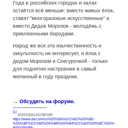
Года в российских городах и залах
остаётся всё меньше: вместо живых ёлок,
ставят "многоразовые искусственные" а
вместо Дедов Морозов - молодёжь с
приклеенными бородами.
Народ же вся эта язычественность и
оккультность не интересует, и ёлка с
дедом Морозом и Снегурочкой - только
для поднятия настроения в самый
желанный в году праздник.
→
Обсудить на форуме.
[1]
20201006110238ГАЮ
https://www.dw.com/ru/%D0%BA%D1%82%D0%BE-
%D0%BF%D1%80%D0%B8%D0%B4%D1%83%D0%BC%D0%
B0%D0%BB-