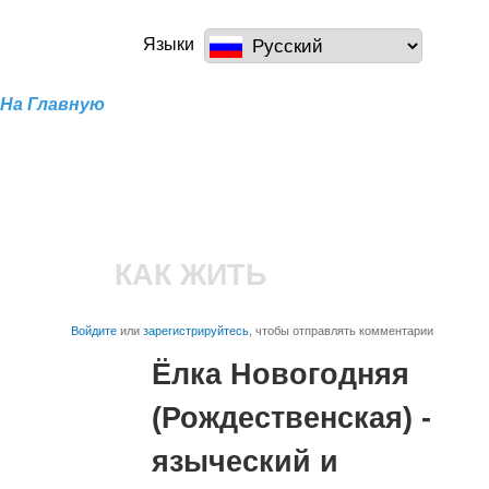
Перейти к
основному
a100z.com
Языки
содержанию
На Главную
КАК ЖИТЬ
Войдите
или
зарегистрируйтесь
, чтобы отправлять комментарии
Ёлка Новогодняя
(Рождественская) -
языческий и