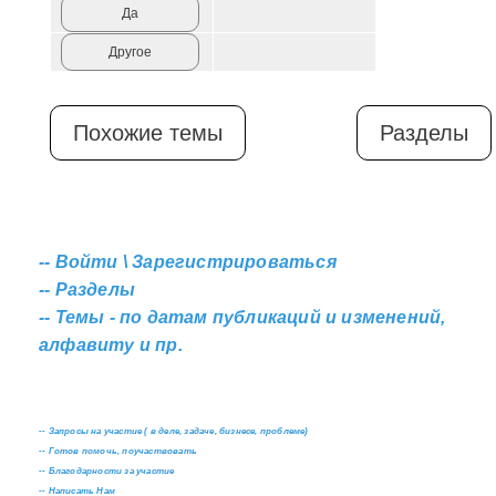
Да
Другое
Похожие темы
Разделы
--
Войти \ Зарегистрироваться
--
Разделы
--
Темы - по датам публикаций и изменений,
алфавиту и пр.
--
Запросы на участие ( в деле, задаче, бизнесе, проблеме)
--
Готов помочь, поучаствовать
--
Благодарности за участие
--
Написать Нам