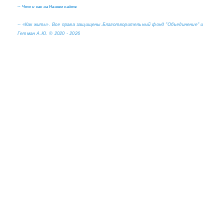
--
Что и как на Нашем сайте
--
«Как жить». Все права защищены.
Благотворительный фонд "Объединение" и
Гетман А.Ю. © 2020 - 2026