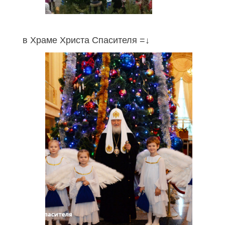
в Храме Христа Спасителя =↓