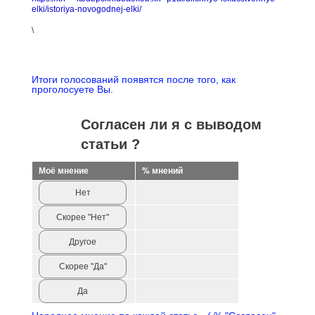
elki/istoriya-novogodnej-elki/
\
Итоги голосований появятся после того, как
проголосуете Вы.
Согласен ли я с выводом
статьи ?
Моё мнение
% мнений
Нет
Скорее "Нет"
Другое
Скорее "Да"
Да