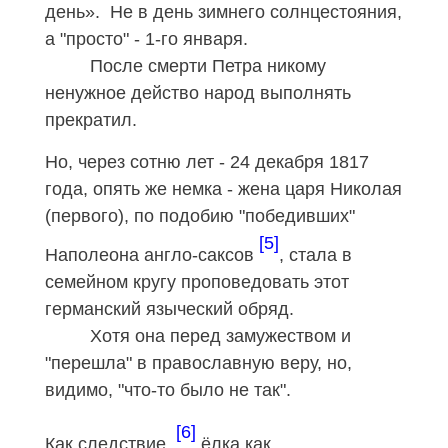
день». Не в день зимнего солнцестояния,
а "просто" - 1-го января.
После смерти Петра никому
ненужное действо народ выполнять
прекратил.
Но, через сотню лет -
24 декабря 18
17
года, опять же немка - жена царя Николая
(первого), по подобию "победивших"
[5]
Наполеона англо-саксов
, стала в
семейном кругу проповедовать этот
германский языческий обряд.
Хотя она перед замужеством и
"перешла" в православную веру, но,
видимо, "что-то было не так".
[6]
Как следствие,
ёлка как