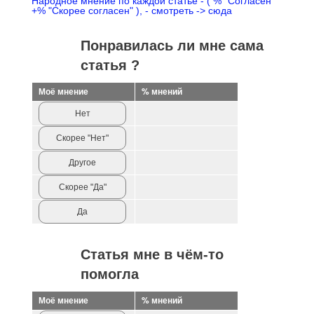
Народное мнение по каждой статье - ( % "Согласен"
+% "Скорее согласен" ), - смотреть -> сюда
Понравилась ли мне сама
статья ?
Моё мнение
% мнений
Нет
Скорее "Нет"
Другое
Скорее "Да"
Да
Статья мне в чём-то
помогла
Моё мнение
% мнений