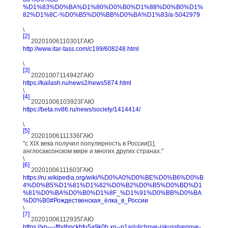
%D1%83%D0%BA%D1%80%D0%B0%D1%88%D0%B0%D1%
82%D1%8C-%D0%B5%D0%BB%D0%BA%D1%83/a-5042979
\
[2]
20201006110301ГАЮ
http://www.itar-tass.com/c199/608248.html
\
[3]
20201007114942ГАЮ
https://kailash.ru/news2/news5874.html
\
[4]
20201006103923ГАЮ
https://beta.nv86.ru/news/society/1414414/
\
[5]
20201006111336ГАЮ
"с XIX века получил популярность в России[1],
англосаксонском мире и многих других странах."
\
[6]
20201006111603ГАЮ
https://ru.wikipedia.org/wiki/%D0%A0%D0%BE%D0%B6%D0%B
4%D0%B5%D1%81%D1%82%D0%B2%D0%B5%D0%BD%D1
%81%D0%BA%D0%B0%D1%8F_%D1%91%D0%BB%D0%BA
%D0%B0#Рождественская_ёлка_в_России
\
[7]
20201006112935ГАЮ
https://xn----ftbdbpckhfu5a9k0b.xn--p1ai/ulichnye-iskusstvennye-