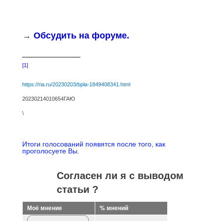
→
Обсудить на форуме
.
[1]
https://ria.ru/20230203/bpla-1849408341.html
20230214010654ГАЮ
\
Итоги голосований появятся после того, как
проголосуете Вы.
Согласен ли я с выводом
статьи ?
Моё мнение
% мнений