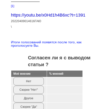
[1]
https://youtu.be/x0Hd1h4B6xc?t=1391
20220409014616ГАЮ
\
Итоги голосований появятся после того, как
проголосуете Вы.
Согласен ли я с выводом
статьи ?
Моё мнение
% мнений
Нет
Скорее "Нет"
Другое
Скорее "Да"