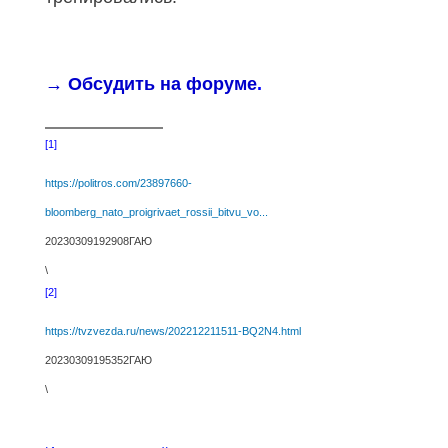
→ Обсудить на форуме
.
[1]
https://politros.com/23897660-
bloomberg_nato_proigrivaet_rossii_bitvu_vo...
20230309192908ГАЮ
\
[2]
https://tvzvezda.ru/news/202212211511-BQ2N4.html
20230309195352ГАЮ
\