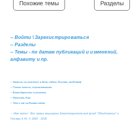
Похожие темы
Разделы
--
Войти \ Зарегистрироваться
--
Разделы
--
Темы - по датам публикаций и изменений,
алфавиту и пр.
--
Запросы на участие ( в деле, задаче, бизнесе, проблеме)
--
Готов помочь, поучаствовать
--
Благодарности за участие
--
Написать Нам
--
Что и как на Нашем сайте
--
«Как жить». Все права защищены.
Благотворительный фонд "Объединение" и
Гетман А.Ю. © 2020 - 2026