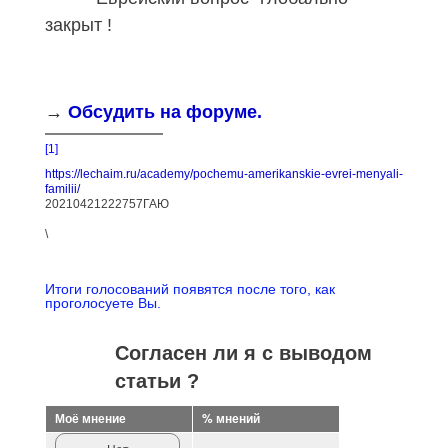
закрыт !
→
Обсудить на форуме.
[1]
https://lechaim.ru/academy/pochemu-amerikanskie-evrei-menyali-
familii/
20210421222757ГАЮ
\
Итоги голосований появятся после того, как
проголосуете Вы.
Согласен ли я с выводом
статьи ?
Моё мнение
% мнений