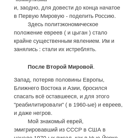
и, заодно, для довести до конца начатое
в Первую Мировую - поделить Россию.
Здесь политэкономическое
положение евреев ( и цыган ) стало
крайне существенным явлением. Им и
занялись : стали их истреблять.
После Второй Мировой
.
Запад, потеряв половины Европы,
Ближнего Востока и Азии, бросился
спасать всё оставшееся, и для этого
"реабилитировали" ( в 1960-ые
)
и евреев,
и даже негров.
Мой знакомый еврей,
эмигрировавший из СССР в США в
начале 1970-ых писал, как в Нью-Йорке