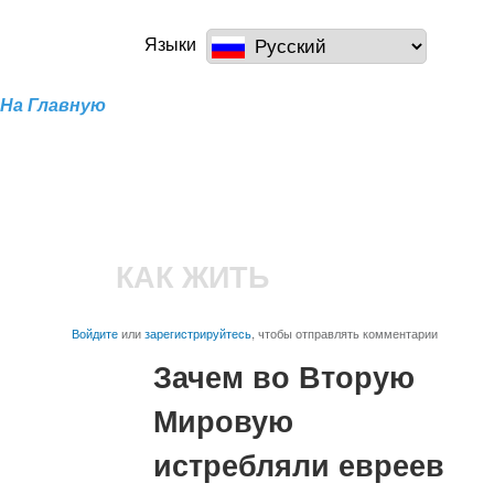
Перейти к
основному
a100z.com
Языки
содержанию
На Главную
КАК ЖИТЬ
Войдите
или
зарегистрируйтесь
, чтобы отправлять комментарии
Зачем во Вторую
Мировую
истребляли евреев