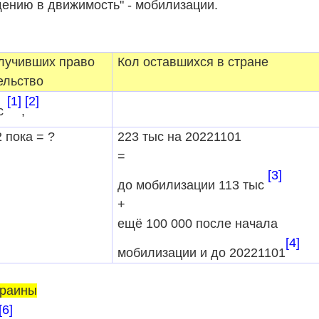
щению в движимость" - мобилизации.
лучивших право
Кол оставшихся в стране
ельство
[1]
[2]
с
,
 пока = ?
223
тыс на 20221101
=
[3]
до мобилизации 113 тыс
+
ещё 100 000 после начала
[4]
мобилизации и до 20221101
краины
[6]