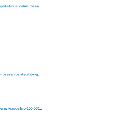
godu-turcia-vydala-rossia...
.
rossiyan-ostalis-zhit-v-g...
gruzii-soobsila-o-100-000...