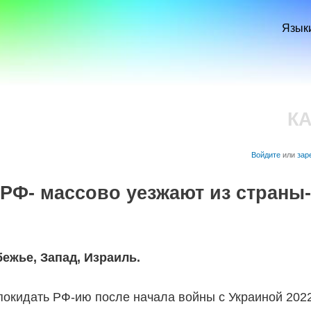
Перейти к
основному
Язык
содержанию
К
Войдите
или
зар
РФ- массово уезжают из страны-
ежье, Запад, Израиль
.
окидать РФ-ию после начала войны с Украиной 2022 