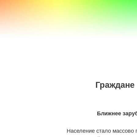
a100z.com
Граждане 
Ближнее заруб
Население стало массово п