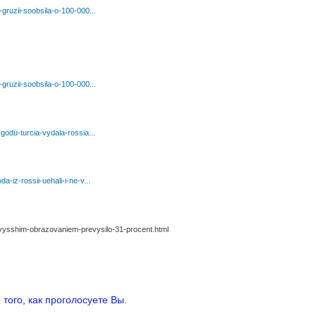
gruzii-soobsila-o-100-000...
gruzii-soobsila-o-100-000...
godu-turcia-vydala-rossia...
-iz-rossii-uehali-i-ne-v...
-vysshim-obrazovaniem-prevysilo-31-procent.html
того, как проголосуете Вы.