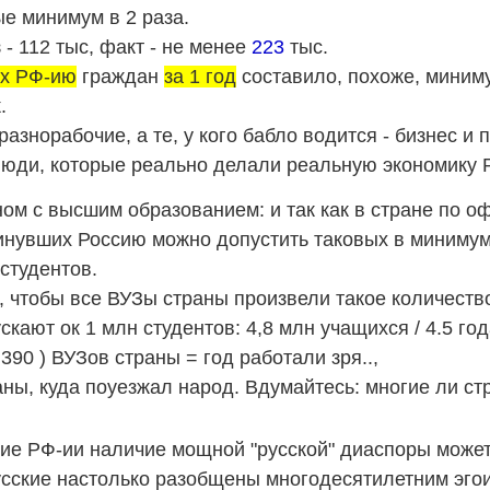
ные минимум
в 2
раза.
 - 112 тыс, факт - не менее
223
тыс.
х РФ-ию
граждан
за 1 год
составило, похоже, мини
.
азнорабочие, а те, у кого бабло водится - бизнес и 
 люди, которые реально делали реальную экономику 
вном с высшим образованием: и так как в стране по 
инувших Россию можно допустить таковых в минимум 
студентов.
 чтобы все ВУЗы страны произвели такое количеств
кают ок 1 млн студентов: 4,8 млн учащихся / 4.5 год
 390 ) ВУЗов страны = год работали зря..,
траны, куда поуезжал народ. Вдумайтесь: многие ли с
е РФ-ии наличие мощной "русской" диаспоры может 
усские настолько разобщены многодесятилетним эгои