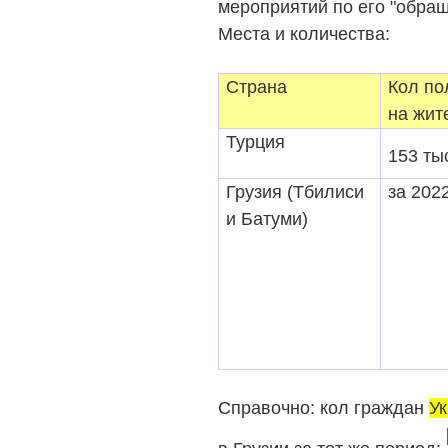
мероприятий по его "обра
Места и количества:
Страна
Кол по
на жит
Турция
153 ты
Грузия (Тбилиси
за 2022
и Батуми)
Справочно: кол граждан
У