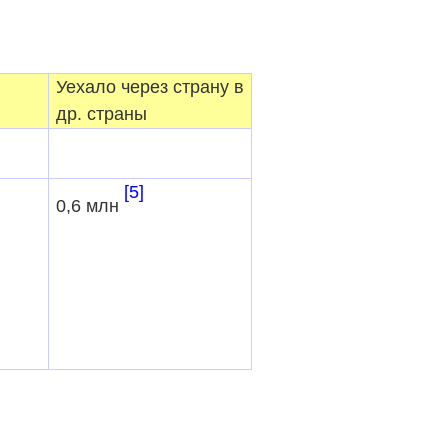
Уехало через страну в
др. страны
[5]
0,6 млн