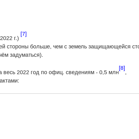
[7]
022 г.)
вшей стороны больше, чем с земель защищающейся ст
чём задуматься).
[8]
а весь 2022 год по офиц. сведениям - 0,5 млн
,
актами: