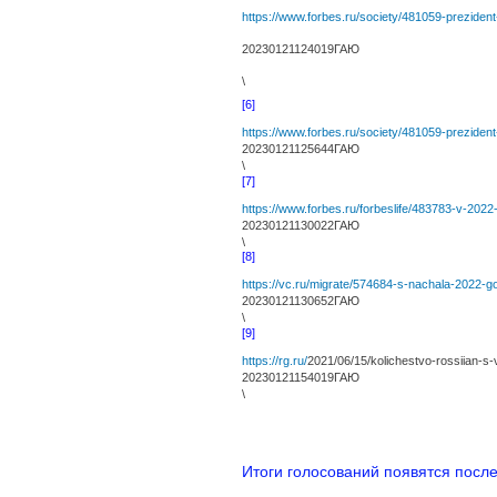
https://www.forbes.ru/society/481059-prezident-
20230121124019ГАЮ
\
[6]
https://www.forbes.ru/society/481059-prezident-
20230121125644ГАЮ
\
[7]
https://www.forbes.ru/forbeslife/483783-v-2022-
20230121130022ГАЮ
\
[8]
https://vc.ru/migrate/574684-s-nachala-2022-goda
20230121130652ГАЮ
\
[9]
https://rg.ru/
2021/06/15
/kolichestvo-rossiian-s
20230121154019ГАЮ
\
Итоги голосований появятся после 