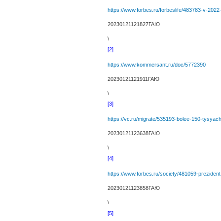
https://www.forbes.ru/forbeslife/483783-v-2022-
20230121121827ГАЮ
\
[2]
https://www.kommersant.ru/doc/5772390
20230121121911ГАЮ
\
[3]
https://vc.ru/migrate/535193-bolee-150-tysyach-
20230121123638ГАЮ
\
[4]
https://www.forbes.ru/society/481059-prezident-
20230121123858ГАЮ
\
[5]