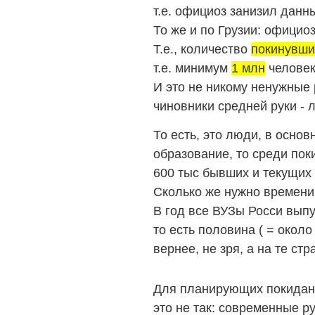
т.е. официоз занизил дан
То же и по Грузии: официоз
Т.е., количество
покинувши
т.е. минимум
1 млн
человек
И это не никому ненужные р
чиновники средней руки -
То есть, это люди, в осно
образование, то среди пок
600 тыс бывших и текущих 
Сколько же нужно времени,
В год все ВУЗы Росси выпус
то есть половина ( = около
вернее, не зря, а на те с
Для планирующих покидани
это не так: современные р