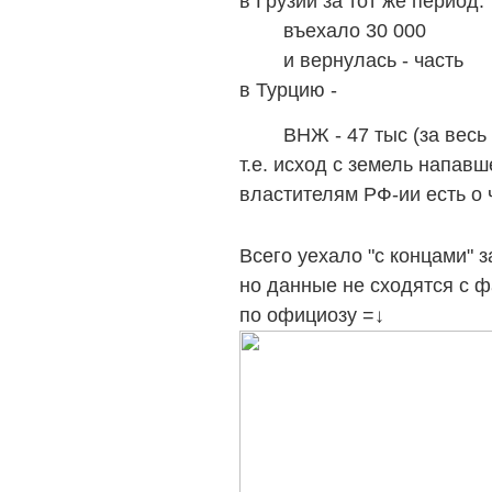
в Грузии за тот же период:
въехало 30 000
и вернулась - часть
в Турцию -
ВНЖ - 47 тыс (за весь 2
т.е. исход с земель напа
властителям РФ-ии есть о 
Всего уехало "с концами" з
но данные не сходятся с ф
по официозу =
↓