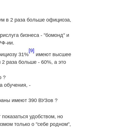
мум
в 2
раза больше официоза,
прислуга бизнеса - "бомонд" и
РФ-ии.
[9]
официозу 31%
имеют высшее
2 раза больше - 60%, а это
о ?
а обучения, -
траны имеют 390 ВУЗов ?
показаться удобством, но
змом только о "себе родном",