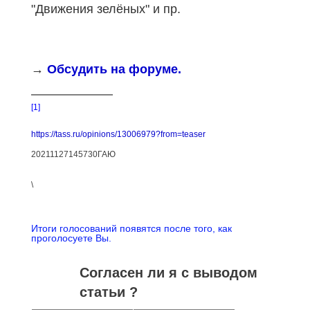
"Движения зелёных" и пр.
→
Обсудить на форуме.
[1]
https://tass.ru/opinions/13006979?from=teaser
20211127145730ГАЮ
\
Итоги голосований появятся после того, как
проголосуете Вы.
Согласен ли я с выводом
статьи ?