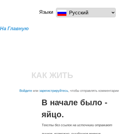
Перейти к
основному
a100z.com
Языки
содержанию
На Главную
КАК ЖИТЬ
Войдите
или
зарегистрируйтесь
, чтобы отправлять комментарии
В начале было -
яйцо.
Тексты без ссылок на источники отражают
личное, возможно, ошибочное мнение