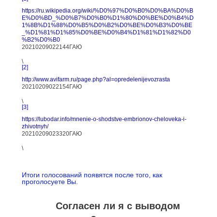
https://ru.wikipedia.org/wiki/%D0%97%D0%B0%D0%BA%D0%B
E%D0%BD_%D0%B7%D0%B0%D1%80%D0%BE%D0%B4%D
1%8B%D1%88%D0%B5%D0%B2%D0%BE%D0%B3%D0%BE
_%D1%81%D1%85%D0%BE%D0%B4%D1%81%D1%82%D0
%B2%D0%B0
20210209022144ГАЮ
\
[2]
http://www.avifarm.ru/page.php?al=opredelenijevozrasta
20210209022154ГАЮ
\
[3]
https://lubodar.info/mnenie-o-shodstve-embrionov-cheloveka-i-
zhivotnyh/
20210209023320ГАЮ
\
Итоги голосований появятся после того, как
проголосуете Вы.
Согласен ли я с выводом