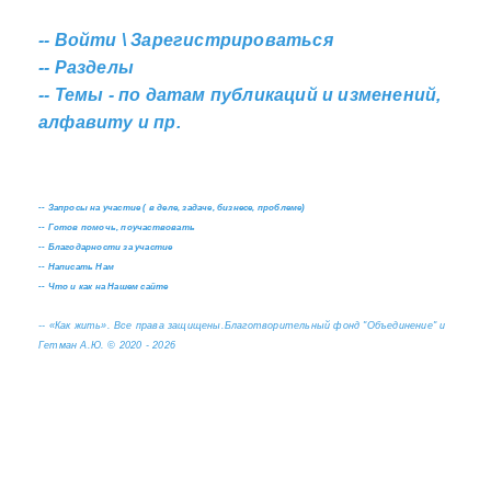
--
Войти \ Зарегистрироваться
--
Разделы
--
Темы - по датам публикаций и изменений,
алфавиту и пр.
--
Запросы на участие ( в деле, задаче, бизнесе, проблеме)
--
Готов помочь, поучаствовать
--
Благодарности за участие
--
Написать Нам
--
Что и как на Нашем сайте
--
«Как жить». Все права защищены.
Благотворительный фонд "Объединение" и
Гетман А.Ю. © 2020 - 2026