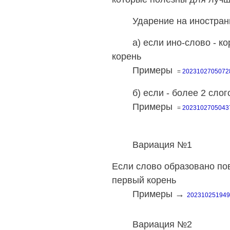
Ударение на иностранные
а) если ино-слово - корот
корень
Примеры
=
202310270507
б) если - более 2 слогов
Примеры
=
202310270504
Вариация №1
Если слово образовано пов
первый корень
Примеры →
20231025194
Вариация №2