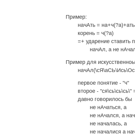
Пример:
начАть = на+ч(?а)+ать
корень = ч(?а)
=+ ударение ставить пос
начАл, а не нАча
Пример для искусственноы
начАл(\сЯ\аСЬ\Ись\Ос
первое понятие - "ч"
второе - "ся\сь\сь\сь\" 
давно говорилось 
не нАчаться, а н
не нАчался, а начА
не началась, а н
не началися а начА