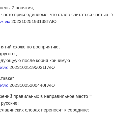
нены 2 понятия,
о часто присоединяемо, что стало считаться частью 
20231025193138ГАЮ
126ГАЮ
нятий схоже по восприятию,
ругого ,
ледующуую после корня кричимую
20231025195021ГАЮ
20ГАЮ
тавке"
20231025200440ГАЮ
39ГАЮ
рений правильных в неправильное место =
 русские:
славянских словах переносят к середине: