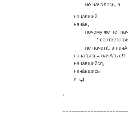
не началось, а н
нача́вший,
нача́в,
почему же не "начАла"
* соответствие з
не начата́, а начА
нача́ться = начАть сЯ
нача́вшийся,
нача́вшись
и т.д.
+
←
====================