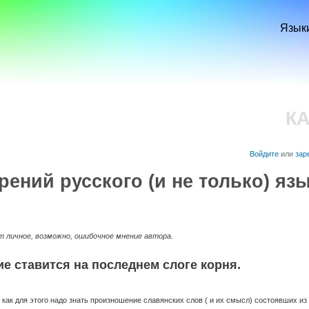
Перейти к
основному
Язык
содержанию
К
Войдите
или
зар
рений русского (и не только) язы
 личное, возможно, ошибочное мнение автора.
е ставится на последнем слоге корня.
 как для этого надо знать произношение славянских слов ( и их смысл) состоявших из 