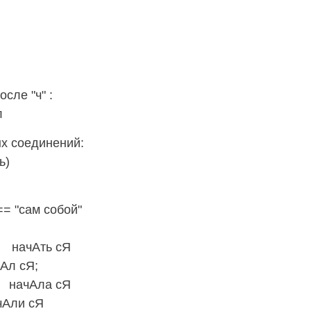
ле "ч" :
л
х соединений:
ь)
== "сам собой"
бы
ачАть сЯ
л сЯ;
ачАла сЯ
ли сЯ