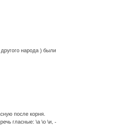
другого народа ) были
асную после корня.
ь гласные: \а \о \и, -