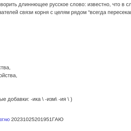
ить длиннющее русское слово: известно, что в сл
зателей связи корня с целям рядом "всегда пересек
тва,
йства,
бавки: -ика \ -изм\ -ия \ )
20231025201951ГАЮ
50ГАЮ