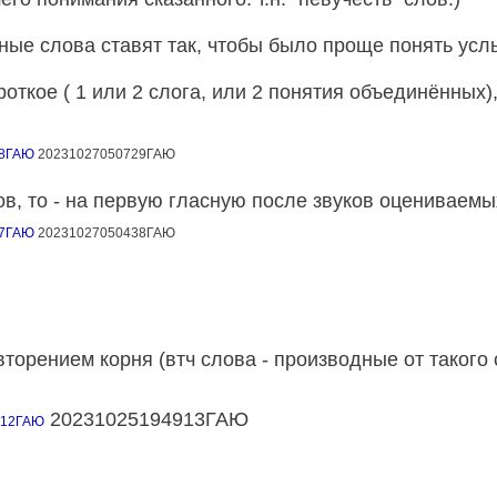
 слова ставят так, чтобы было проще понять усл
кое ( 1 или 2 слога, или 2 понятия объединённых), 
28ГАЮ
20231027050729ГАЮ
, то - на первую гласную после звуков оцениваемых
37ГАЮ
20231027050438ГАЮ
торением корня (втч слова - производные от такого
20231025194913ГАЮ
912ГАЮ