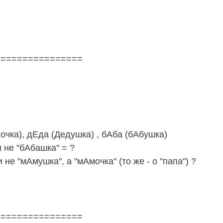
================
очка), дЕда (Дедушка) , бАба (бАбушка)
е "бАбашка" = ?
 "мАмушка", а "мАмочка" (то же - о "папа") ?
================