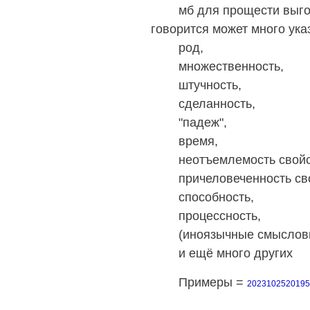
мб для прощести выговор
говорится может много ука
род,
множественность,
штучность,
сделанность,
"падеж",
время,
неотъемлемость свойс
причеловеченность сво
способность,
процессность,
(иноязычные смысловые до
и ещё много других
Примеры =
202310252019