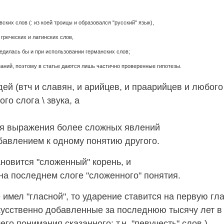
ких слов (: из коей троицы и образовался "русский" язык),
греческих и латинских слов,
ледилась бы и при использовании германских слов;
наний, поэтому в статье даются лишь частично проверенные гипотезы.
втч и славян, и арийцев, и праарийцев и любого 
ого слога \ звука, а
ля выражения более сложных явлений
бавлением к одному понятию другого.
ановится "сложенный" корень, и
 на последнем слоге "сложенного" понятия.
 имел "гласной", то ударение ставится на первую гл
усственно добавленные за последнюю тысячу лет в реч
о понимания сказанного: т.н. "певучесть" слов.)