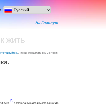
и
На Главную
АК ЖИТЬ
егистрируйтесь
, чтобы отправлять комментарии
ка.
[1]
43 букв :
алфавита Кирилла и Мефодия (а это