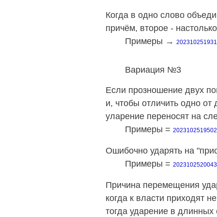
Когда в одно слово объеди
причём, второе - настольк
Примеры →
20231025193
Вариация №3
Если прозношение двух по
и, чтобы отличить одно от д
уларение переносят на с
Примеры =
202310251950
Ошибочно ударять на "прис
Примеры =
202310252004
Причина перемещения уда
когда к власти приходят не
тогда ударение в длинных 