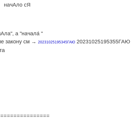
ачАло сЯ
, а "начала́ "
акону см →
20231025195355Г
20231025195345ГАЮ
та
================