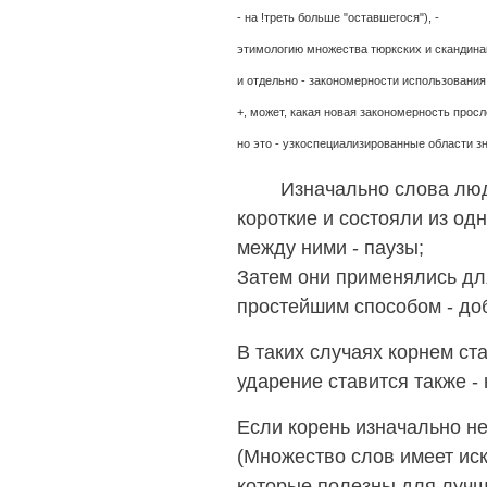
- на !треть больше "оставшегося"), -
этимологию множества тюркских и скандинавс
и отдельно - закономерности использования 
+, может, какая новая закономерность прос
но это - узкоспециализированные области з
Изначально слова людей (
короткие и состояли из одн
между ними - паузы;
Затем они применялись д
простейшим способом - до
В таких случаях корнем ст
ударение ставится также -
Если корень изначально не
(Множество слов имеет иск
которые полезны для лучшег