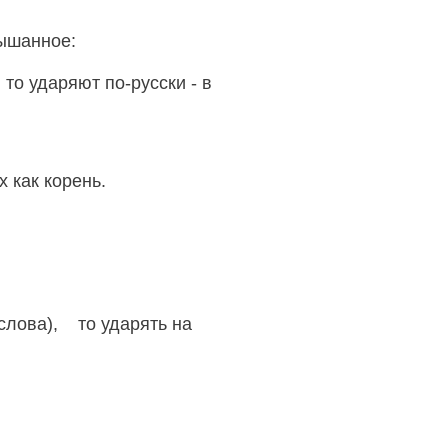
ышанное:
то ударяют по-русски - в
 как корень.
 слова), то ударять на