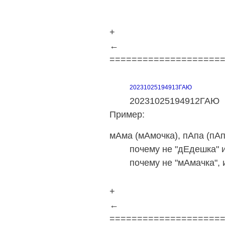
+
←
====================
20231025194913ГАЮ
20231025194912ГАЮ
Пример:
мАма (мАмочка), пАпа (пАп
почему не "дЕдешка" и н
почему не "мАмачка", и не
+
←
====================