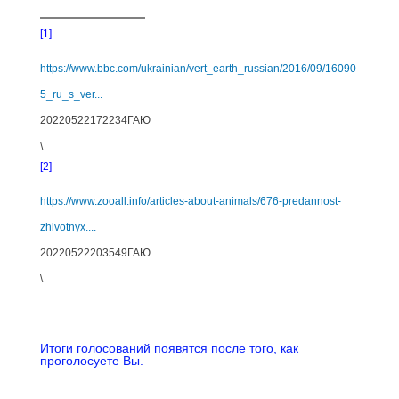
[1]
https://www.bbc.com/ukrainian/vert_earth_russian/2016/09/16090
5_ru_s_ver...
20220522172234ГАЮ
\
[2]
https://www.zooall.info/articles-about-animals/676-predannost-
zhivotnyx....
20220522203549ГАЮ
\
Итоги голосований появятся после того, как
проголосуете Вы.