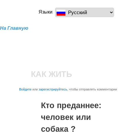
Перейти к
основному
a100z.com
Языки
содержанию
На Главную
КАК ЖИТЬ
Войдите
или
зарегистрируйтесь
, чтобы отправлять комментарии
Кто преданнее:
человек или
собака ?