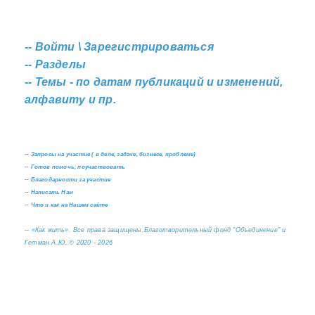
--
Войти \ Зарегистрироваться
--
Разделы
--
Темы - по датам публикаций и изменений,
алфавиту и пр.
--
Запросы на участие ( в деле, задаче, бизнесе, проблеме)
--
Готов помочь, поучаствовать
--
Благодарности за участие
--
Написать Нам
--
Что и как на Нашем сайте
--
«Как жить». Все права защищены.
Благотворительный фонд "Объединение" и
Гетман А.Ю. © 2020 - 2026