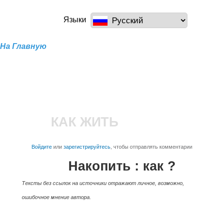
Перейти к
основному
a100z.com
Языки
содержанию
На Главную
КАК ЖИТЬ
Войдите
или
зарегистрируйтесь
, чтобы отправлять комментарии
Накопить : как ?
Тексты без ссылок на источники отражают личное, возможно,
ошибочное мнение автора.