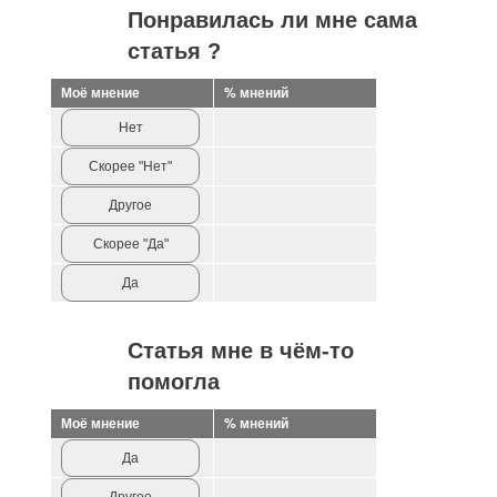
Понравилась ли мне сама
статья ?
Моё мнение
% мнений
Нет
Скорее "Нет"
Другое
Скорее "Да"
Да
Статья мне в чём-то
помогла
Моё мнение
% мнений
Да
Другое