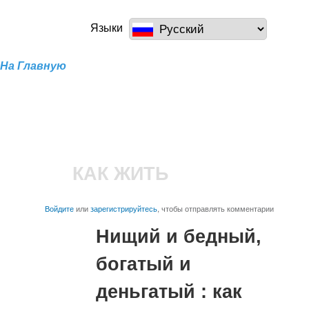
Перейти к
основному
a100z.com
Языки
содержанию
На Главную
КАК ЖИТЬ
Войдите
или
зарегистрируйтесь
, чтобы отправлять комментарии
Нищий и бедный,
богатый и
деньгатый : как