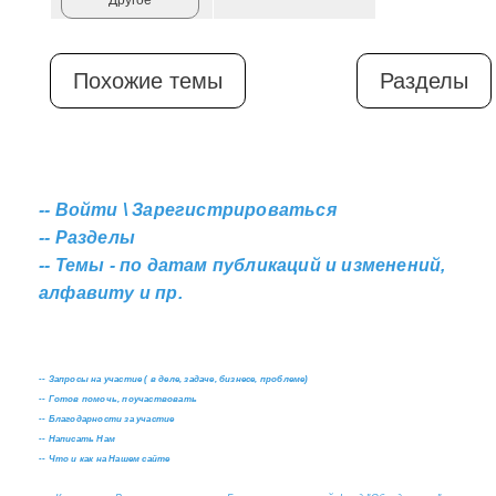
Похожие темы
Разделы
--
Войти \ Зарегистрироваться
--
Разделы
--
Темы - по датам публикаций и изменений,
алфавиту и пр.
--
Запросы на участие ( в деле, задаче, бизнесе, проблеме)
--
Готов помочь, поучаствовать
--
Благодарности за участие
--
Написать Нам
--
Что и как на Нашем сайте