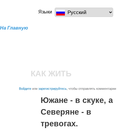
Перейти к
основному
a100z.com
Языки
содержанию
На Главную
КАК ЖИТЬ
Войдите
или
зарегистрируйтесь
, чтобы отправлять комментарии
Южане - в скуке, а
Северяне - в
тревогах.