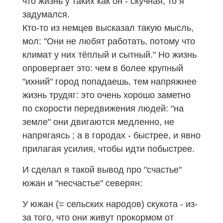
что жизнь у таких как он - скучная, то я
задумался.
Кто-то из немцев высказал такую мысль,
мол: "Они не любят работать, потому что
климат у них тёплый и сытный." Но жизнь
опровергает это: чем в более крупный
"ихний" город попадаешь, тем напряжнее
жизнь трудяг: это очень хорошо заметно
по скорости передвижения людей: "на
земле" они двигаются медленно, не
напрягаясь ; а в городах - быстрее, и явно
прилагая усилия, чтобы идти побыстрее.
И сделал я такой вывод про "счастье"
южан и "несчастье" северян:
У южан (= сельских народов) скукота - из-
за того, что они живут прокормом от