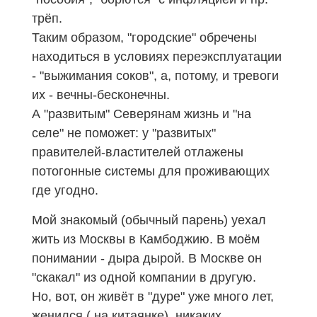
трёп.
Таким образом, "городские" обречены
находиться в условиях переэксплуатации
- "выжимания соков", а, потому, и тревоги
их - вечны-бесконечны.
А "развитым" Северянам жизнь и "на
селе" не поможет: у "развитых"
правителей-властителей отлажены
потогонные системы для проживающих
где угодно.
Мой знакомый (обычный парень) уехал
жить из Москвы в Камбоджию
.
В
моём
понимании - дыра дырой. В Москве он
"скакал" из одной компании в другую.
Но, вот, он живёт в "дуре" уже много лет,
женился ( на китаянке), никаких