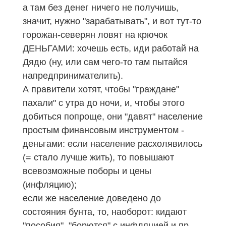
а там без денег ничего не получишь,
значит, нужно "зарабатывать", и вот тут-то
горожан-северян ловят на крючок
ДЕНЬГАМИ: хочешь есть, иди работай на
Дядю (ну, или сам чего-то там пытайся
напредпринимателить).
А правители хотят, чтобы "граждане"
пахали" с утра до ночи, и, чтобы этого
добиться попроще, они "давят" население
простым финансовым инструментом -
деньгами: если население расхолявилось
(= стало лучше жить), то повышают
всевозможные поборы и цены
(инфляцию);
если же население доведено до
состояния бунта, то, наоборот: кидают
"пособия", "борются" с инфляцией и пр.