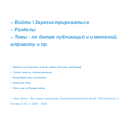
--
Войти \ Зарегистрироваться
--
Разделы
--
Темы - по датам публикаций и изменений,
алфавиту и пр.
--
Запросы на участие ( в деле, задаче, бизнесе, проблеме)
--
Готов помочь, поучаствовать
--
Благодарности за участие
--
Написать Нам
--
Что и как на Нашем сайте
--
«Как жить». Все права защищены.
Благотворительный фонд "Объединение" и
Гетман А.Ю. © 2020 - 2026