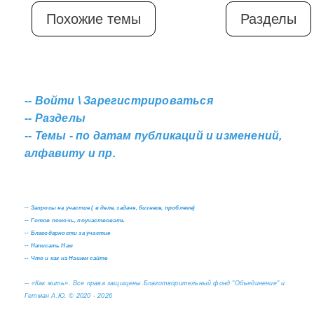
Похожие темы
Разделы
--
Войти \ Зарегистрироваться
--
Разделы
--
Темы - по датам публикаций и изменений,
алфавиту и пр.
--
Запросы на участие ( в деле, задаче, бизнесе, проблеме)
--
Готов помочь, поучаствовать
--
Благодарности за участие
--
Написать Нам
--
Что и как на Нашем сайте
--
«Как жить». Все права защищены.
Благотворительный фонд "Объединение" и
Гетман А.Ю. © 2020 - 2026