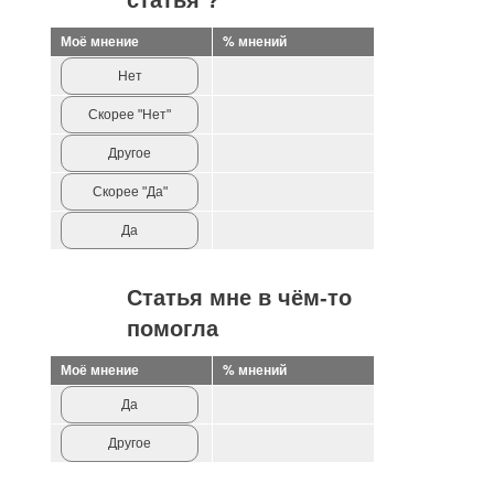
Моё мнение
% мнений
Нет
Скорее "Нет"
Другое
Скорее "Да"
Да
Статья мне в чём-то
помогла
Моё мнение
% мнений
Да
Другое