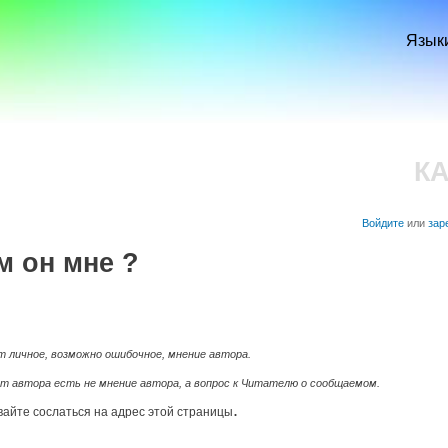
Перейти к
основному
Язык
содержанию
К
Войдите
или
зар
ем он мне ?
 личное, возможно ошибочное, мнение автора.
т автора есть не мнение автора, а вопрос к Читателю о сообщаемом.
.
вайте сослаться на адрес этой страницы