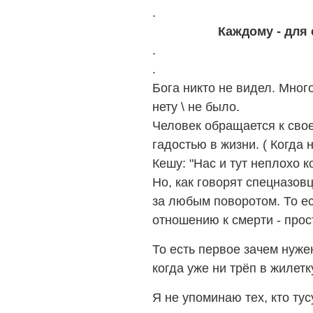
.
Каждому - для 
.
.
Бога никто не видел. Много
нету \ не было.
Человек обращается к свое
гадостью в жизни. ( Когда 
Кешу:
"Нас и тут неплохо ко
Но, как говорят спецназов
за любым поворотом. То ес
отношению к смерти - про
То есть первое зачем нуже
когда уже ни трёп
в жилетк
Я не упоминаю тех, кто ту