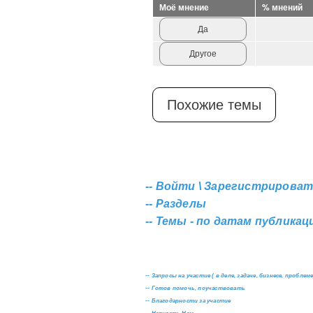
Моё мнение
% мнений
Да
Другое
Похожие темы
--
Войти \ Зарегистрироват
--
Разделы
--
Темы - по датам публикаци
--
Запросы на участие ( в деле, задаче, бизнесе, проблеме
--
Готов помочь, поучаствовать
--
Благодарности за участие