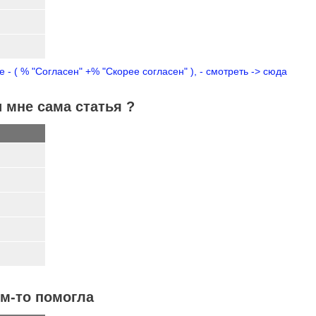
- ( % "Согласен" +% "Скорее согласен" ), - смотреть -> сюда
 мне сама статья ?
ём-то помогла