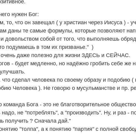
озитивное.
чего нужен Бог:
, то, что он завещал ( у христиан через Иисуса ) - уч
там даны те самые формулы, которые позволяют нап
и довольством собой от того, что выполняешь обряды
то подумаешь в том их призванье." )
а очень даже полезно для жизни ЗДЕСЬ и СЕЙЧАС.
гов - будет медленно, но надёжно гробить себе же н
 улучшать.
то сделал человека по своему образу и подобию ( 
бию Человека ). Не говорю о мусульманстве и пр. ре
то команда Бога - это не благотворительное общество
надо, не "потреблять", а "производить". Ну, и раз - п
ь получить ? Сначала дай."
онятию "толпа", а к понятию "партия" с полной свобо