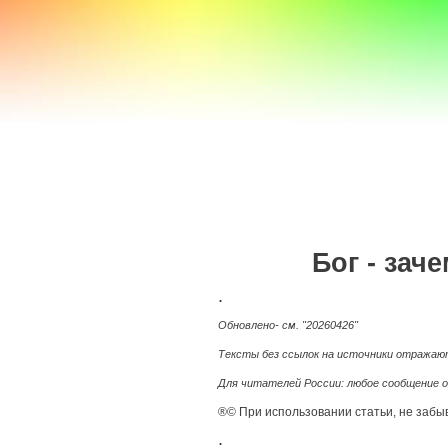
a100z.com
Бог - зач
.
Обновлено- см. "20260426"
Тексты без ссылок на источники отражают
Для читателей России: любое сообщение о
®© При использовании статьи, не забы
.