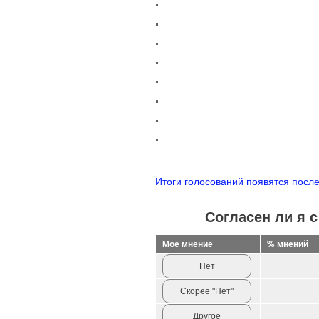
.
.
.
.
.
.
.
.
Итоги голосований появятся после 
Согласен ли я 
Моё мнение
% мнений
Нет
Скорее "Нет"
Другое