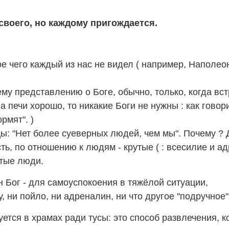
своего, но каждому пригождается.
е чего каждый из нас не видел ( например, Наполеона 
му представлению о Боге, обычно, только, когда вс
на печи хорошо, то никакие Боги не нужны : как говор
рмят". )
цы: "Нет более суеверных людей, чем мы". Почему ? Д
ть, по отношению к людям - крутые
(
:
всесилие и ад
стые люди.
н Бог - для самоуспокоения в тяжёлой ситуации,
у, ни пойло, ни адреналин, ни что другое "подручное"
суется в храмах ради тусы: это способ развлечения,