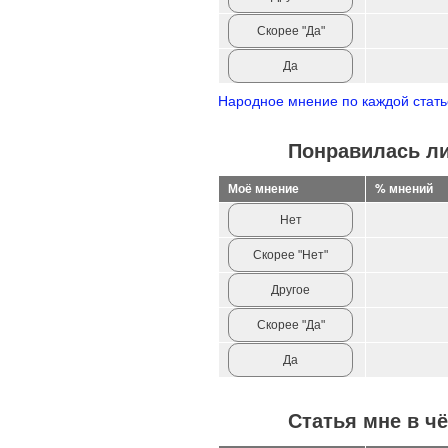
Скорее "Да"
Да
Народное мнение по каждой статье 
Понравилась ли
Моё мнение
% мнений
Нет
Скорее "Нет"
Другое
Скорее "Да"
Да
Статья мне в ч