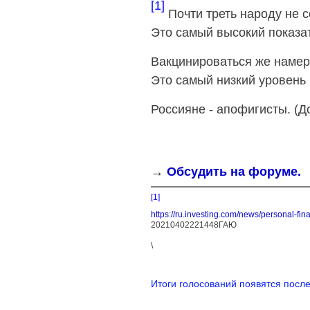
[1]
Почти треть народу не 
Это самый высокий показат
Вакцинироваться же намере
Это самый низкий уровень 
Россияне - апофигисты. (Д
→
Обсудить на форуме.
[1]
https://ru.investing.com/news/personal-fi
20210402221448ГАЮ
\
Итоги голосований появятся после 