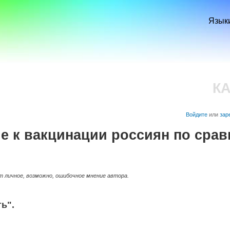
Перейти к
основному
Язык
содержанию
К
Войдите
или
зар
е к вакцинации россиян по срав
 личное, возможно, ошибочное мнение автора.
ть".