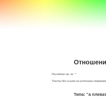
a100z.com
Отношени
Последнее см. по: ""
Тексты без ссылок на источники отражают
Типа: "а плева