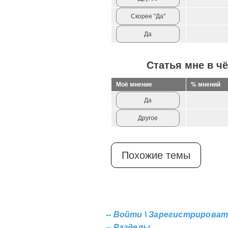
Скорее "Да"
Да
Статья мне в ч
Моё мнение
% мнений
Да
Другое
Похожие темы
--
Войти \ Зарегистрироват
--
Разделы