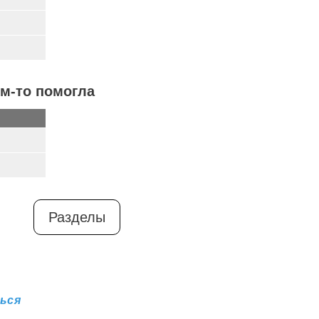
ём-то помогла
Разделы
ься