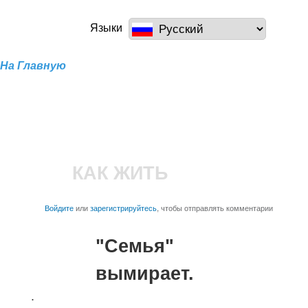
Перейти к
основному
a100z.com
Языки
содержанию
На Главную
КАК ЖИТЬ
Войдите
или
зарегистрируйтесь
, чтобы отправлять комментарии
"Семья"
вымирает.
.