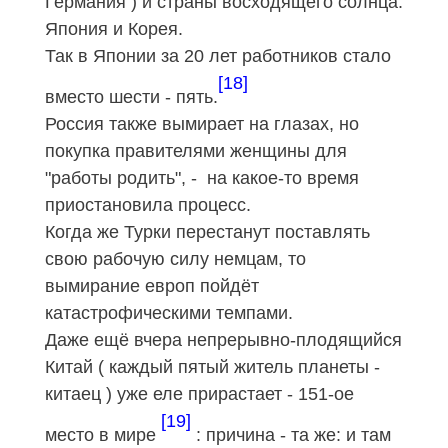
Германия
) и страны восходящего солнца:
Япония и Корея.
Так в Японии за 20 лет работников стало
[18]
вместо шести - пять.
Россия также вымирает на глазах, но
покупка правителями женщины для
"работы родить", - на какое-то время
приостановила процесс.
Когда же Турки перестанут поставлять
свою рабочую силу немцам, то
вымирание европ пойдёт
катастрофическими темпами.
Даже ещё вчера непрерывно-плодящийся
Китай ( каждый пятый житель планеты -
китаец ) уже еле прирастает - 151-ое
[19]
место в мире
: причина - та же: и там