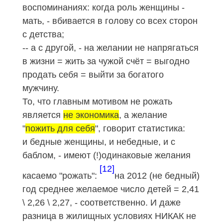
воспоминаниях: когда роль женщины -
мать, - вбивается в голову со всех сторон
с детства;
-- а с другой, - на желании не напрягаться
в жизни = жить за чужой счёт = выгодно
продать себя = выйти за богатого
мужчину.
То, что главным мотивом не рожать
является
не экономика
, а желание
"
пожить для себя
", говорит статистика:
и бедные женщины, и небедные, и с
баблом, - имеют (!)одинаковые желания
[12]
касаемо "рожать":
на 2012 (не бедный)
год среднее желаемое число детей = 2,41
\ 2,26 \ 2,27, - соответственно. И даже
разница в жилищных условиях НИКАК не