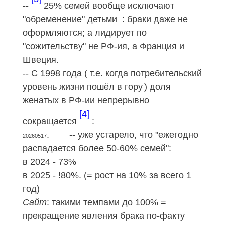
--
25% семей вообще исключают
"обременение" детьми : браки даже не
оформляются; а лидирует по
"сожительству" не РФ-ия, а Франция и
Швеция.
-- С 1998 года ( т.е. когда потребительский
уровень жизни пошёл в гору
) доля
женатых в РФ-ии непрерывно
[4]
сокращается
:
. -- уже устарело, что "ежегодно
20260517
распадается более 50-60% семей":
в 2024 - 73%
в 2025 - !80%. (= рост на 10% за всего 1
год)
Сайт
: такими темпами до 100% =
прекращение явления брака по-факту