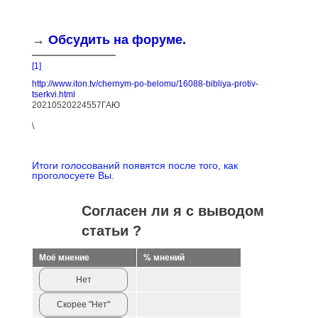
→
Обсудить на форуме.
[1]
http://www.iton.tv/chernym-po-belomu/16088-bibliya-protiv-
tserkvi.html
20210520224557ГАЮ
\
Итоги голосований появятся после того, как
проголосуете Вы.
Согласен ли я с выводом
статьи ?
Моё мнение
% мнений
Нет
Скорее "Нет"