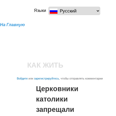
Перейти к
основному
a100z.com
Языки
содержанию
На Главную
КАК ЖИТЬ
Войдите
или
зарегистрируйтесь
, чтобы отправлять комментарии
Церковники
католики
запрещали