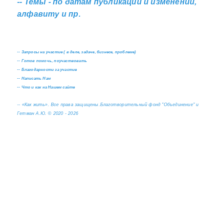
--
Темы - по датам публикаций и изменений,
алфавиту и пр.
--
Запросы на участие ( в деле, задаче, бизнесе, проблеме)
--
Готов помочь, поучаствовать
--
Благодарности за участие
--
Написать Нам
--
Что и как на Нашем сайте
--
«Как жить». Все права защищены.
Благотворительный фонд "Объединение" и
Гетман А.Ю. © 2020 - 2026