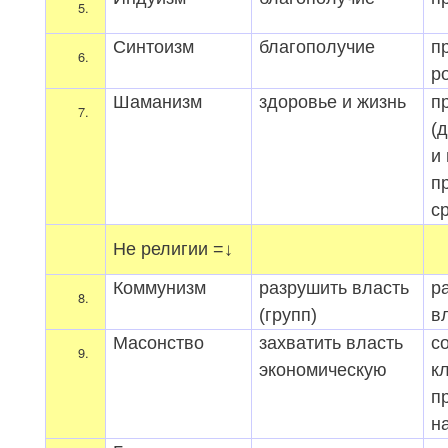
Синтоизм
благополучие
п
р
Шаманизм
здоровье и жизнь
п
(
и
п
с
Не религии =↓
Коммунизм
разрушить власть
р
(групп)
в
Масонство
захватить власть
с
экономическую
к
п
н