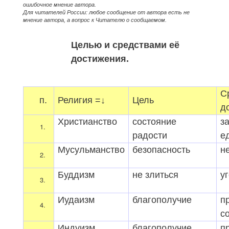
ошибочное мнение автора.
Для читателей России: любое сообщение от автора есть не
мнение автора, а вопрос к Читателю о сообщаемом.
Целью и средствами её
достижения
.
С
п.
Религия =↓
Цель
д
Христианство
состояние
з
радости
е
Мусульманство
безопасность
н
Буддизм
не злиться
у
Иудаизм
благополучие
п
с
Индуизм
благополучие
п