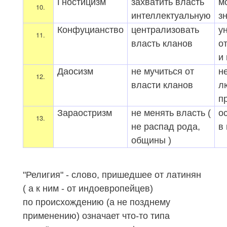
Гностицизм
захватить власть
м
интеллектуальную
зн
Конфуцианство
централизовать
у
власть кланов
о
и
Даосизм
не мучиться от
н
власти кланов
л
п
Зараостризм
не менять власть (
о
не распад рода,
в
общины )
"Религия" - слово, пришедшее от латинян
( а к ним - от индоевропейцев)
по происхождению (а не позднему
применению) означает что-то типа