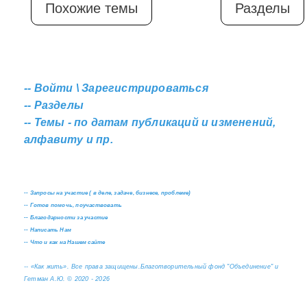
Похожие темы
Разделы
--
Войти \ Зарегистрироваться
--
Разделы
--
Темы - по датам публикаций и изменений,
алфавиту и пр.
--
Запросы на участие ( в деле, задаче, бизнесе, проблеме)
--
Готов помочь, поучаствовать
--
Благодарности за участие
--
Написать Нам
--
Что и как на Нашем сайте
--
«Как жить». Все права защищены.
Благотворительный фонд "Объединение" и
Гетман А.Ю. © 2020 - 2026