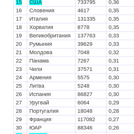
15
США
733795
0,36
48
Литва
17
0,02
16
Словения
4617
0,35
49
Ливия
17
0,01
17
Италия
131335
0,35
50
Австралия
16
0,00
18
Хорватия
8778
0,35
51
Аргентина
15
0,00
19
Великобритания
137763
0,33
52
Беларусь
15
0,00
20
Румыния
39629
0,33
53
Япония
14
0,00
21
Молдова
7048
0,32
54
Монголия
14
0,01
22
Панама
7267
0,31
55
Азербайджан
13
0,00
23
Чили
37571
0,31
56
Непал
12
0,00
24
Армения
5575
0,30
57
Бангладеш
11
0,00
25
Литва
5248
0,30
58
Венесуэла
11
0,00
26
Испания
86827
0,30
Тринидад и
27
Уругвай
6064
0,29
59
11
0,01
Тобаго
28
Португалия
18048
0,28
60
Австрия
10
0,00
29
Франция
117082
0,27
61
Кения
9
0,00
30
ЮАР
88346
0,26
62
А
лбания
9
0,00