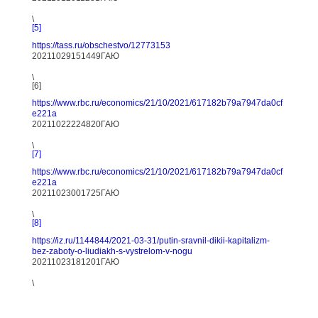
\
[5]
https://tass.ru/obschestvo/12773153
20211029151449ГАЮ
\
[6]
https://www.rbc.ru/economics/21/10/2021/617182b79a7947da0cf
e221a
20211022224820ГАЮ
\
[7]
https://www.rbc.ru/economics/21/10/2021/617182b79a7947da0cf
e221a
20211023001725ГАЮ
\
[8]
https://iz.ru/1144844/2021-03-31/putin-sravnil-dikii-kapitalizm-
bez-zaboty-o-liudiakh-s-vystrelom-v-nogu
20211023181201ГАЮ
\