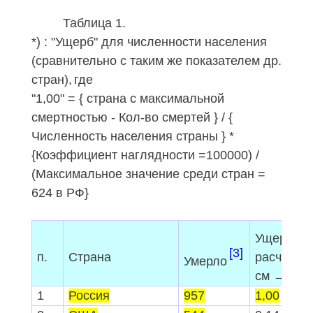
Таблица 1.
*) : "Ущерб" для численности населения
(сравнительно с таким же показателем др.
стран),
где
"1,00" =
{
страна с максима
льной
смертностью
-
Кол-во смертей
}
/
{
Численность населения страны
}
*
{
Коэффициент наглядности =100000) /
(Максимальное значение среди стран =
624 в РФ
}
Ущерб;
[3]
п.
Страна
расчёт
Умерло
см → *)
1
Россия
957
1,00