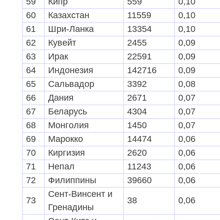
59
Кипр
559
0,10
93
Афганистан
3
0,00
60
Казахстан
11559
0,10
94
Дания
2
0,00
61
Шри-Ланка
13354
0,10
95
Нигерия
2
0,00
62
Кувейт
2455
0,09
96
Узбекистан
2
0,00
63
Ирак
22591
0,09
97
Мозамбик
2
0,00
64
Индонезия
142716
0,09
Ан
тигуа и
65
Сальвадор
3392
0,08
98
2
0,01
Барбуда
66
Дания
2671
0,07
Сент-Китс и
67
Беларусь
4304
0,07
99
2
0,01
Невис
68
Монголия
1450
0,07
100
ОАЭ
1
0,00
69
Марокко
14474
0,06
101
Кувейт
1
0,00
70
Киргизия
2620
0,06
102
Уругвай
1
0,00
71
Непал
11243
0,06
103
Замбия
1
0,00
72
Филиппины
39660
0,06
104
Киргизия
1
0,00
Сент-Винсент и
73
38
0,06
105
Зимбабве
1
0,00
Гренадины
106
Уганда
1
0,00