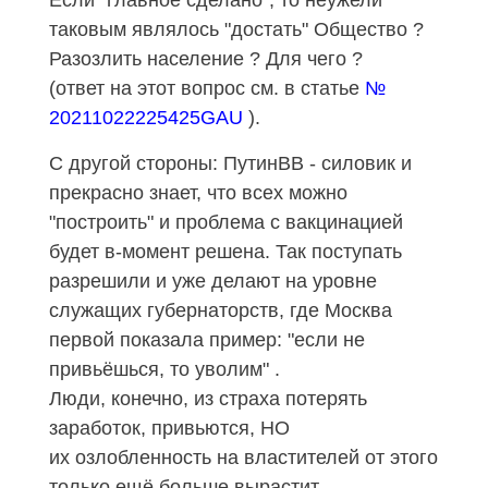
таковым являлось "достать" Общество ?
Разозлить население ? Для чего ?
(ответ на этот вопрос см. в статье
№
20211022225425GAU
).
С другой стороны: ПутинВВ - силовик и
прекрасно знает, что всех можно
"построить" и проблема с вакцинацией
будет в-момент решена
.
Так поступать
разрешили и уже делают на уровне
служащих губернаторств, где Москва
первой показала пример: "если не
привьёшься, то уволим" .
Люди, конечно, из страха потерять
заработок, привьются, НО
их озлобленность на властителей от этого
только ещё больше вырастит.