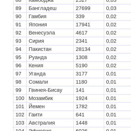
89
Бангладеш
27699
0,03
90
Гамбия
339
0,02
91
Япония
17941
0,02
92
Венесуэла
4
617
0,02
93
Сирия
2341
0,02
94
Пакистан
28134
0,02
95
Руанда
1308
0,02
96
Кения
5190
0,02
97
Уганда
3177
0,01
98
Сомали
1180
0,01
99
Гвинея-Бисау
141
0,01
100
Мозамбик
1924
0,01
101
Йемен
1782
0,01
102
Гаити
641
0,01
103
Австралия
1448
0,01
104
Эфиопия
6026
0,01