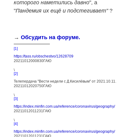
которого наметились давно
", а
"
Пандемия их ещё и подстегивает"
?
→
Обсудить на форуме.
[1]
https://tass.ru/obschestvo/12628709
20211012000830ГАЮ
\
[2]
Телепердача "Вести недели с Д.Кисилёвым" от
2021.10.11.
20211012020750ГАЮ
\
[3]
https://index.minfin.com.ua/reference/coronavirus/geography/
20211012011231ГАЮ
\
[4]
https://index.minfin.com.ua/reference/coronavirus/geography/
20211012011231ГАЮ