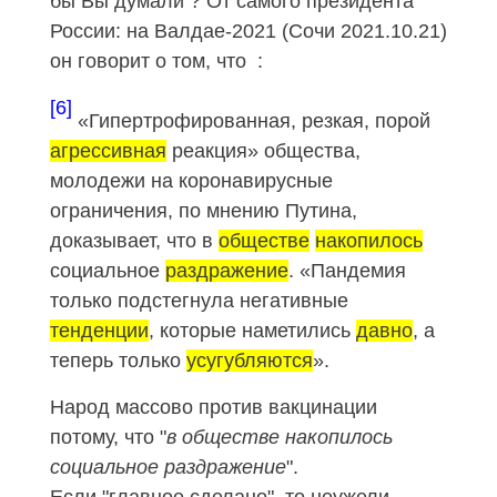
бы Вы думали ? От самого президента
России: на Валдае-2021 (Сочи
2021.10.21
)
он говорит о том, что :
[6]
«Гипертрофированная, резкая, порой
агрессивная
реакция» общества,
молодежи на коронавирусные
ограничения, по мнению Путина,
доказывает, что в
обществе
накопилось
социальное
раздражение
. «Пандемия
только подстегнула негативные
тенденции
, которые наметились
давно
, а
теперь только
усугубляются
».
Народ массово против вакцинации
потому, что "
в обществе накопилось
социальное раздражение
".
Если "главное сделано", то неужели