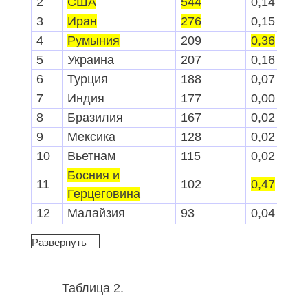
2
США
544
0,14
3
Иран
276
0,15
4
Румыния
209
0,36
5
Украина
207
0,16
6
Турция
188
0,07
7
Индия
177
0,00
8
Бразилия
167
0,02
9
Мексика
128
0,02
10
Вьетнам
115
0,02
Босния и
11
102
0,47
Герцеговина
12
Малайзия
93
0,04
13
Эфиопия
76
0,01
Развернуть
14
Индонезия
65
0,00
15
Таиланд
60
0,01
Таблица 2.
16
ЮАР
54
0,01