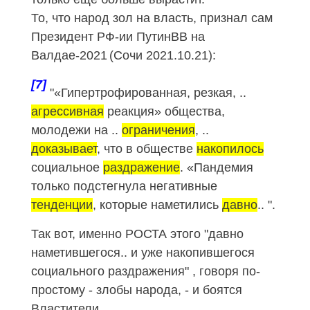
То, что народ зол на власть, признал сам
Президент
РФ-ии
ПутинВВ на
Валдае-2021
(Сочи
2021.10.21
):
[7]
"«Гипертрофированная, резкая, ..
агрессивная
реакция» общества,
молодежи на ..
ограничения
, ..
доказывает
, что в обществе
накопилось
социальное
раздражение
. «Пандемия
только подстегнула негативные
тенденции
, которые наметились
давно
.. "
.
Так вот, именно РОСТА этого "давно
наметившегося.. и уже накопившегося
социального раздражения" , говоря по-
простому - злобы народа, - и боятся
Властители.