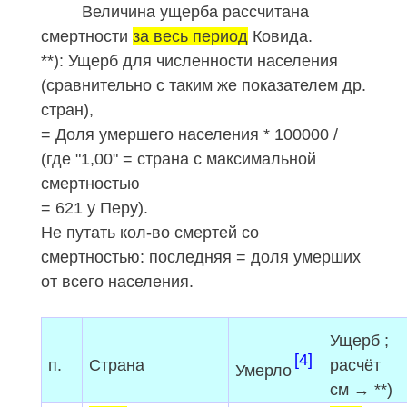
17
Сербия
51
0,06
Величина ущерба рассчитана
18
Испания
49
0,01
смертности
за весь период
Ковида.
19
Г
реция
42
0,03
**): Ущерб для численности населения
20
Гватемала
41
0,02
(сравнительно с таким же показателем др.
21
Куба
40
0,02
стран),
22
Болгария
40
0,04
= Доля умершего населения * 100000 /
23
Колумбия
38
0,00
(где "1,00" = страна с максимальной
24
Германия
37
0,00
смертностью
25
Египет
37
0,00
= 621 у Перу).
26
Филиппины
36
0,00
Не путать кол-во смертей
со
27
Италия
34
0,00
смертностью: последняя = доля умерших
от всего населения.
28
Тунис
32
0,01
29
Перу
31
0,00
30
Франция
30
0,00
Ущерб
;
31
Казахстан
29
0,01
[4]
п.
Страна
расчёт
Умерло
32
Великобритания
28
0,00
см → **)