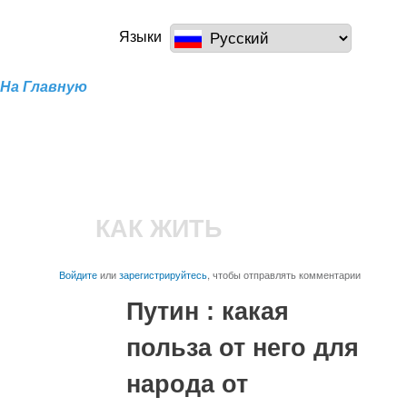
Перейти к
основному
a100z.com
Языки
содержанию
На Главную
КАК ЖИТЬ
Войдите
или
зарегистрируйтесь
, чтобы отправлять комментарии
Путин : какая
польза от него для
народа от