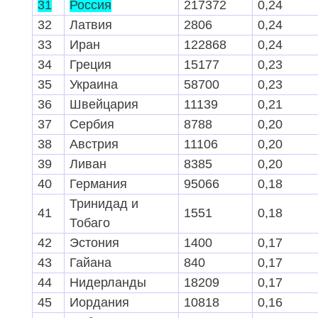
31
Россия
217372
0,24
63
Сингапур
9
0,00
32
Латвия
2806
0,24
64
Сирия
9
0,00
33
Иран
122868
0,24
65
Южная Корея
8
0,00
34
Греция
15177
0,23
66
Чили
7
0,00
35
Украина
58700
0,23
67
Канада
7
0,00
36
Швейцария
11139
0,21
68
Португалия
7
0,00
37
Сербия
8788
0,20
69
Иордания
7
0,00
38
Австрия
11106
0,20
70
Йемен
7
0,00
39
Ливан
8385
0,20
71
Швейца
рия
6
0,00
40
Германия
95066
0,18
72
Хорватия
6
0,00
Тринидад и
41
1551
0,18
73
Эстония
6
0,00
Тобаго
74
Черногория
6
0,01
42
Эстония
1400
0,17
75
Гвинея-Бисау
6
0,00
43
Гайана
840
0,17
76
Нидерланды
5
0,00
44
Нидерланды
18209
0,17
77
Латвия
5
0,00
45
Иордания
10818
0,16
78
Ямайка
5
0,00