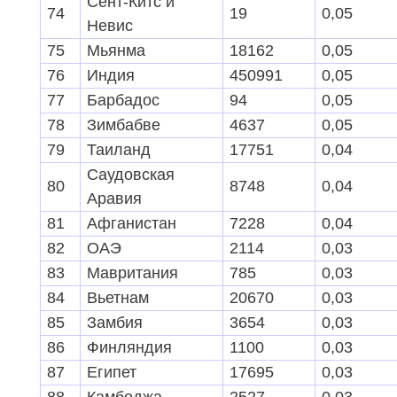
Сент-Китс и
74
19
0,05
107
Кипр
1
0,00
Невис
Демократическая
75
Мьянма
18162
0,05
108
1
0,00
Республика Конго
76
Индия
4509
91
0,05
109
Мавритания
1
0,00
77
Барбадос
94
0,05
110
Гамбия
1
0,00
78
Зимбабве
4637
0,05
111
Новая Каледония
1
0,00
79
Таиланд
17751
0,04
Остальные
Саудовская
0
80
8748
0,04
страны
Аравия
Всего
4769
81
Афганистан
7228
0,04
82
ОАЭ
2114
0,03
83
Мавритания
785
0,03
84
Вьетнам
20670
0,03
85
Замбия
3654
0,03
86
Финляндия
1100
0,03
87
Египет
17695
0,03
88
Камбоджа
2527
0,03