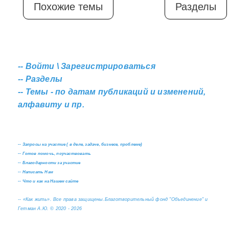
Похожие темы
Разделы
--
Войти \ Зарегистрироваться
--
Разделы
--
Темы - по датам публикаций и изменений,
алфавиту и пр.
--
Запросы на участие ( в деле, задаче, бизнесе, проблеме)
--
Готов помочь, поучаствовать
--
Благодарности за участие
--
Написать Нам
--
Что и как на Нашем сайте
--
«Как жить». Все права защищены.
Благотворительный фонд "Объединение" и
Гетман А.Ю. © 2020 - 2026