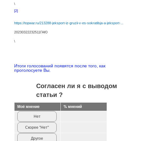
\
[2]
https://topwar.ru/213288-jeksport-iz-gruzii-v-es-sokratilsja-a-jeksport-...
20230322232511ГАЮ
\
Итоги голосований появятся после того, как
проголосуете Вы.
Согласен ли я с выводом
статьи ?
Моё мнение
% мнений
Нет
Скорее "Нет"
Другое