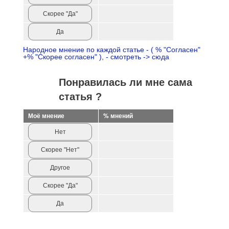
Скорее "Да"
Да
Народное мнение по каждой статье - ( % "Согласен"
+% "Скорее согласен" ), - смотреть -> сюда
Понравилась ли мне сама
статья ?
Моё мнение
% мнений
Нет
Скорее "Нет"
Другое
Скорее "Да"
Да