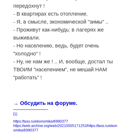
передохнут !
- В квартирах есть отопление.
- Я, в смысле, экономической "зимы" ..
- Проживут как-нибудь: в лагерях же
выживали.
- Но населению, ведь, будет очень
"холодно" !
- Ну, не нам же ! .. И, вообще, достал ты
ТВОИМ "населением", не мешай НАМ
"работать" !
→
Обсудить на форуме.
[1]
https://tass.ru/ekonomika/6990377
https://web.archive.org/web/20210505171253/https://tass.ru/ekon
omika/6990377