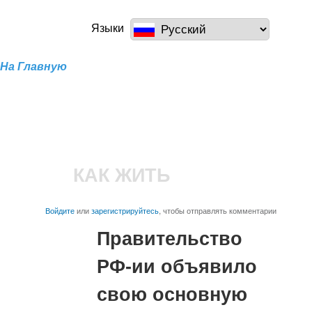
Перейти к
основному
a100z.com
Языки
содержанию
На Главную
КАК ЖИТЬ
Войдите
или
зарегистрируйтесь
, чтобы отправлять комментарии
Правительство
РФ-ии объявило
свою основную