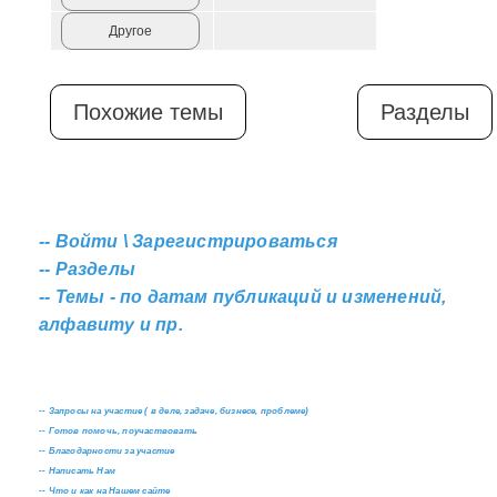
Другое
Похожие темы
Разделы
--
Войти \ Зарегистрироваться
--
Разделы
--
Темы - по датам публикаций и изменений,
алфавиту и пр.
--
Запросы на участие ( в деле, задаче, бизнесе, проблеме)
--
Готов помочь, поучаствовать
--
Благодарности за участие
--
Написать Нам
--
Что и как на Нашем сайте