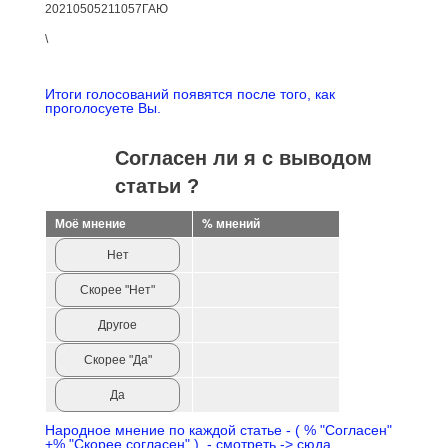
20210505211057ГАЮ
\
Итоги голосований появятся после того, как
проголосуете Вы.
Согласен ли я с выводом
статьи ?
Моё мнение
% мнений
Нет
Скорее "Нет"
Другое
Скорее "Да"
Да
Народное мнение по каждой статье - ( % "Согласен"
+% "Скорее согласен" ), - смотреть -> сюда